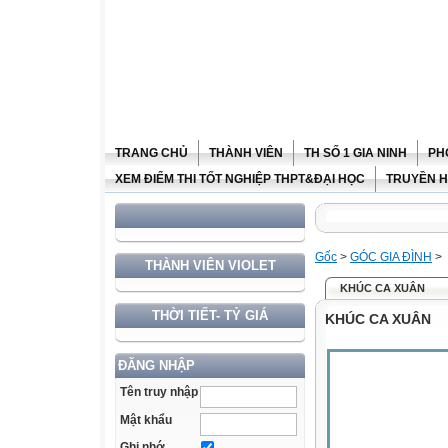
TRANG CHỦ
THÀNH VIÊN
TH SỐ 1 GIA NINH
PH
XEM ĐIỂM THI TỐT NGHIỆP THPT&ĐẠI HỌC
TRUYỀN H
Gốc
>
GÓC GIA ĐÌNH
>
THÀNH VIÊN VIOLET
KHÚC CA XUÂN
THỜI TIẾT- TỶ GIÁ
KHÚC CA XUÂN
ĐĂNG NHẬP
Tên truy nhập
Mật khẩu
Ghi nhớ