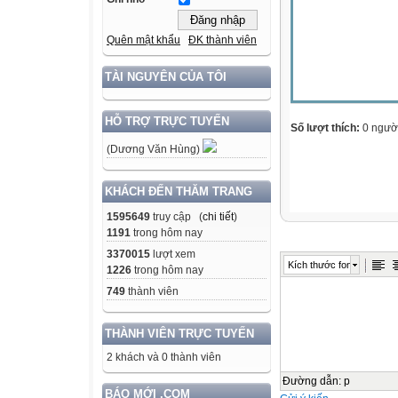
Quên mật khẩu
ĐK thành viên
TÀI NGUYÊN CỦA TÔI
HỖ TRỢ TRỰC TUYẾN
Số lượt thích:
0 ngườ
(Dương Văn Hùng)
KHÁCH ĐẾN THĂM TRANG
1595649
truy cập (
chi tiết
)
1191
trong hôm nay
3370015
lượt xem
Kích thước font
1226
trong hôm nay
749
thành viên
THÀNH VIÊN TRỰC TUYẾN
2 khách và 0 thành viên
Đường dẫn
:
p
BÁO MỚI .COM